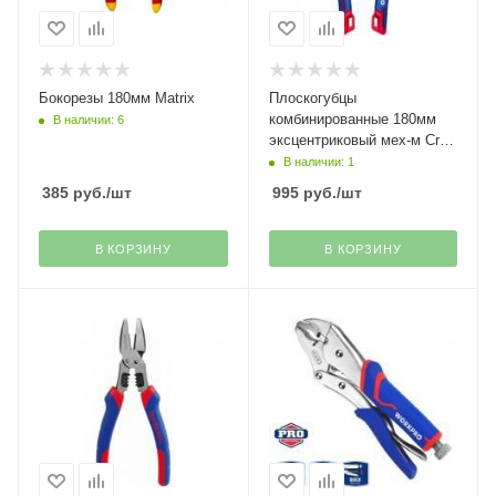
Бокорезы 180мм Matrix
Плоскогубцы
комбинированные 180мм
В наличии: 6
эксцентриковый мех-м Cr-V
Workpro----
В наличии: 1
385
руб.
/шт
995
руб.
/шт
В КОРЗИНУ
В КОРЗИНУ