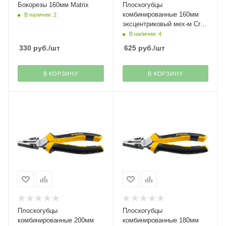
Бокорезы 160мм Matrix
Плоскогубцы
комбинированные 160мм
В наличии: 2
эксцентриковый мех-м Cr-V
Hercules Stayer
В наличии: 4
330
руб.
/шт
625
руб.
/шт
В КОРЗИНУ
В КОРЗИНУ
Плоскогубцы
Плоскогубцы
комбинированные 200мм
комбинированные 180мм