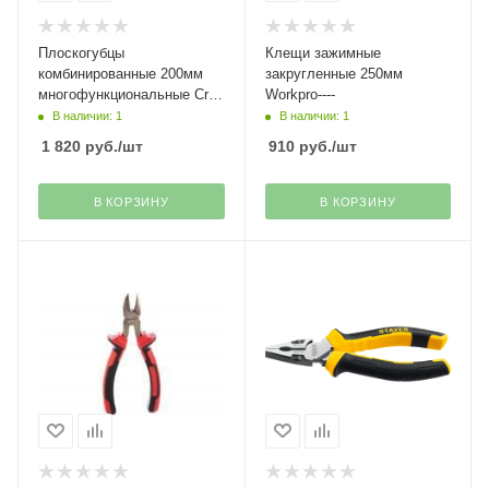
Плоскогубцы
Клещи зажимные
комбинированные 200мм
закругленные 250мм
многофункциональные Cr-
Workpro----
Ni Workpro---
В наличии: 1
В наличии: 1
1 820
руб.
/шт
910
руб.
/шт
В КОРЗИНУ
В КОРЗИНУ