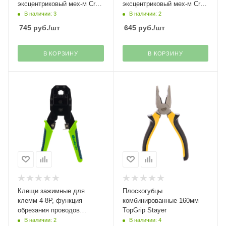
эксцентриковый мех-м Cr-V
эксцентриковый мех-м Cr-V
Hercules Stayer
Hercules Stayer
В наличии: 3
В наличии: 2
745
руб.
/шт
645
руб.
/шт
В КОРЗИНУ
В КОРЗИНУ
Клещи зажимные для
Плоскогубцы
клемм 4-8Р, функция
комбинированные 160мм
обрезания проводов
TopGrip Stayer
Сибртех
В наличии: 2
В наличии: 4