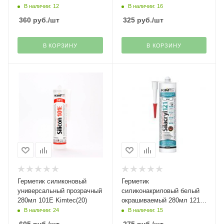
Professional(12)
В наличии: 12
В наличии: 16
360
руб.
/шт
325
руб.
/шт
В КОРЗИНУ
В КОРЗИНУ
Герметик силиконовый
Герметик
универсальный прозрачный
силиконакриловый белый
280мл 101Е Kimtec(20)
окрашиваемый 280мл 121
Kimtec(20)
В наличии: 24
В наличии: 15