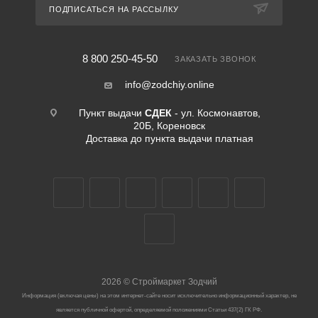
ПОДПИСАТЬСЯ НА РАССЫЛКУ
8 800 250-45-50
ЗАКАЗАТЬ ЗВОНОК
info@zodchiy.online
Пункт выдачи
СДЕК
- ул. Космонавтов,
20Б, Кореновск
Доставка до пункта выдачи платная
2026
©
Строймаркет Зодчий
Информация (включая цены) на этом интернет-сайте носит исключительно информационный характер, не
является публичной офертой, определяемой положениями Статьи 437(2) ГК РФ.