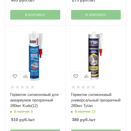
605
руб.
/шт
275
руб.
/шт
В КОРЗИНУ
В КОРЗИНУ
Герметик силиконовый для
Герметик силиконовый
аквариумов прозрачный
универсальный прозрачный
280мл Kudo(12)
280мл Tytan
Professional(12)
В наличии: 8
В наличии: 13
510
руб.
/шт
380
руб.
/шт