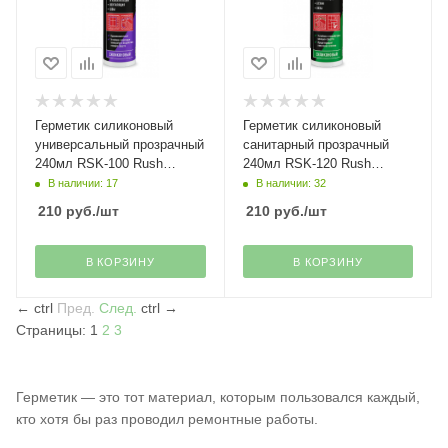
Герметик силиконовый
Герметик силиконовый
универсальный прозрачный
санитарный прозрачный
240мл RSK-100 Rush
240мл RSK-120 Rush
Kudo(20)
Kudo(20)
В наличии: 17
В наличии: 32
210
руб.
/шт
210
руб.
/шт
В КОРЗИНУ
В КОРЗИНУ
←
ctrl
Пред.
След.
ctrl
→
Страницы:
1
2
3
Герметик — это тот материал, которым пользовался каждый,
кто хотя бы раз проводил ремонтные работы.