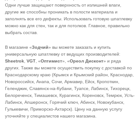
Одни лучше защищают поверхность от излишней влаги,
другие же способны проникать в полости материала и
заполнять все его дефекты. Использовать готовую шпатлевку
можно как для стен, так и для потолков. Главное, правильно
выбрать состав.
В магазине «
Зодчий
» вы можете заказать и купить
универсальную шпатлевку от ведущих производителей:
Sheetrok
,
VGT
, «
Оптимист
», «
Ореол Дисконт
» и ряда
других. Также вы можете осуществить покупку с доставкой по
Краснодарскому краю (Крымск и Крымский район, Краснодар,
Новороссийск, Анапа, Сочи, Армавир, Ейск, Кропоткин,
Геленджик, Славянск-на-Кубани, Туапсе, Лабинск, Тихорецк,
Белореченск, Тимашевск, Курагинск, Кореновск, Темрюк, Усть-
Лабинск, Апшеронск, Горячий ключ, Абинск, Новокубанск,
Гулькевичи, Приморско-Ахтарск). Цену на данную услугу
уточняйте у специалистов нашего магазина.