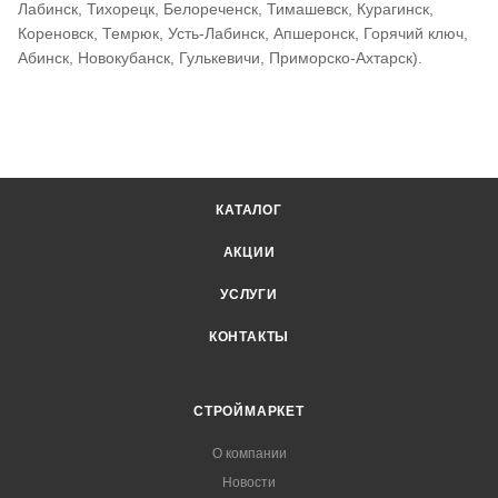
Лабинск, Тихорецк, Белореченск, Тимашевск, Курагинск,
Кореновск, Темрюк, Усть-Лабинск, Апшеронск, Горячий ключ,
Абинск, Новокубанск, Гулькевичи, Приморско-Ахтарск).
КАТАЛОГ
АКЦИИ
УСЛУГИ
КОНТАКТЫ
СТРОЙМАРКЕТ
О компании
Новости