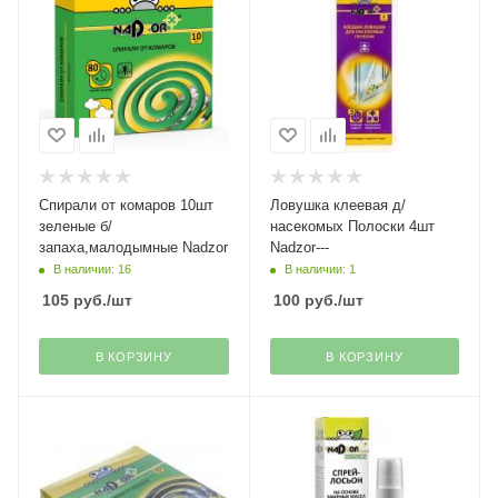
Спирали от комаров 10шт
Ловушка клеевая д/
зеленые б/
насекомых Полоски 4шт
запаха,малодымные Nadzor
Nadzor---
В наличии: 16
В наличии: 1
105
руб.
/шт
100
руб.
/шт
В КОРЗИНУ
В КОРЗИНУ