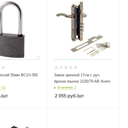
есной 50мм ВС1Ч-350
Замок врезной 17см с руч.
бронза язычок 2226/70-АВ Avers
: 12
В наличии: 2
.
/шт
2 055
руб.
/шт