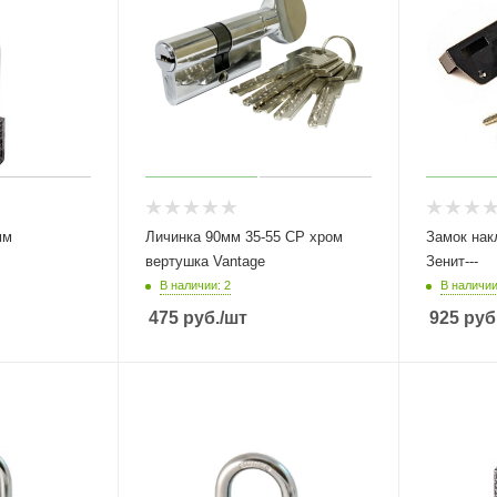
мм
Личинка 90мм 35-55 СР хром
Замок наклад
вертушка Vantage
Зенит---
В наличии: 2
В наличии
475
руб.
/шт
925
руб