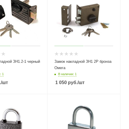
ной ЗН1.2-1 черный
Замок накладной ЗН1 2Р бронза
Омега
: 1
В наличии: 1
.
/шт
1 050
руб.
/шт