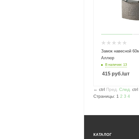
Замок навесной 60
Аллюр
В наличии: 13
415
руб.
/шт
←
ctrl
Пред.
След.
ctr
Страницы:
1
2
3
4
КАТАЛОГ