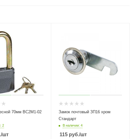
есной 70мм ВС2М1-02
Замок почтовый ЗП16 хром
Стандарт
: 2
В наличии: 4
.
/шт
115
руб.
/шт