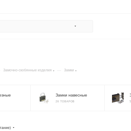
—
—
Замочно-скобянные изделия
Замки
езные
Замки навесные
26 ТОВАРОВ
тание)