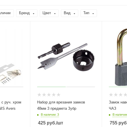
аличии
Бренд
Цвет
Вид
Тип
 с руч. хром
Набор для врезания замков
Замок нав
NIS Avers
48мм 3 предмета Зубр
ЧАЗ
В наличии: 3
В наличии
425
руб.
/шт
755
руб