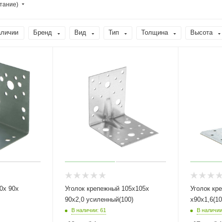
тание)
аличии
Бренд
Вид
Тип
Толщина
Высота
Уголок крепежный 105х105х
Уголок кр
90х2,0 усиленный(100)
х90х1,6(10
В наличии: 61
В наличии