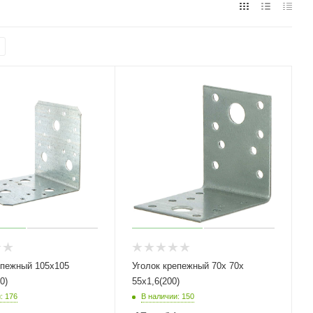
епежный 105х105
Уголок крепежный 70х 70х
0)
55х1,6(200)
: 176
В наличии: 150