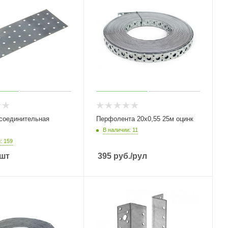
соединительная
Перфолента 20х0,55 25м оцинк
В наличии: 11
: 159
/шт
395
руб.
/рул