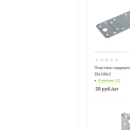
Пластина соединит
55х140х2
В наличии: 212
20
руб.
/шт