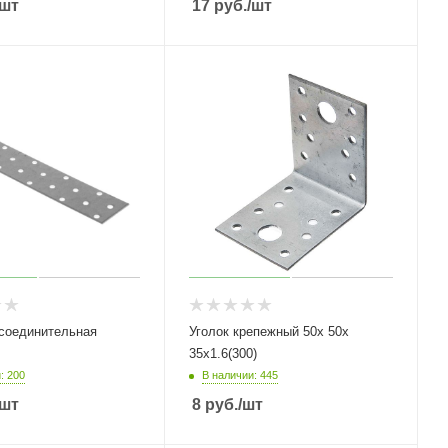
/шт
17
руб.
/шт
соединительная
Уголок крепежный 50х 50х
35х1.6(300)
: 200
В наличии: 445
/шт
8
руб.
/шт