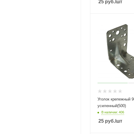
25
руб.
/шт
Уголок крепежный 90х 90х 65х2,0
усиленный(500)
В наличии: 406
25
руб.
/шт