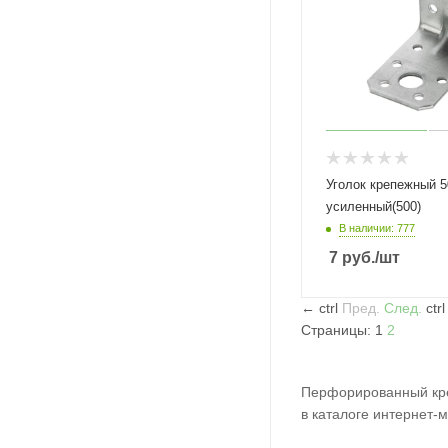
Уголок крепежный 50х 50х 35х2,0
усиленный(500)
В наличии: 777
7
руб.
/шт
←
ctrl
Пред.
След.
ctr
Страницы:
1
2
Перфорированный кре
в каталоге интернет-