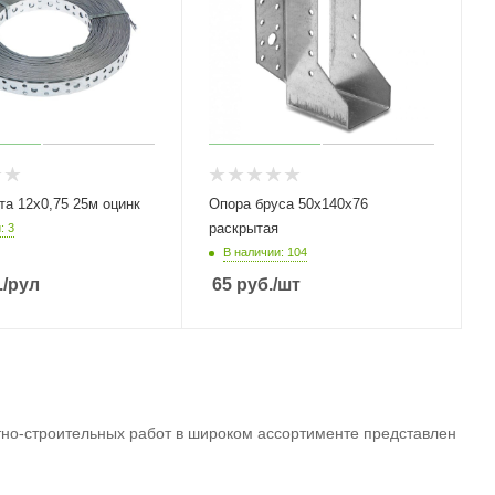
Перфолента 12х0,75 25м оцинк
Опора бруса 50х140х76
раскрытая
: 3
В наличии: 104
.
/рул
65
руб.
/шт
но-строительных работ в широком ассортименте представлен