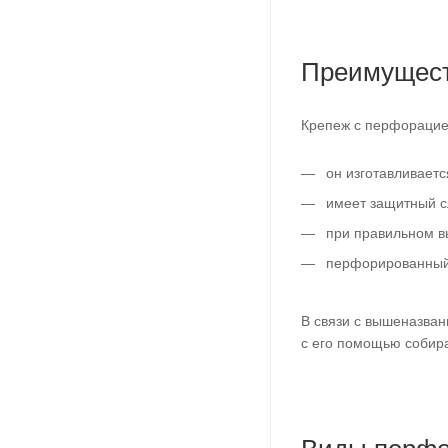
Преимущест
Крепеж с перфорацией
он изготавливаетс
имеет защитный сл
при правильном вы
перфорированный к
В связи с вышеназва
с его помощью собир