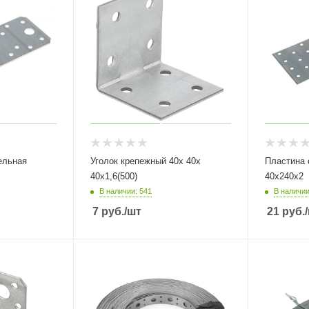
ельная
Уголок крепежный 40х 40х
Пластина 
40х1,6(500)
40х240х2
В наличии: 541
В наличии
7
руб.
/шт
21
руб.