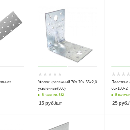
ельная
Уголок крепежный 70х 70х 55х2,0
Пластина 
усиленный(500)
65х180х2
В наличии: 582
В наличии
15
руб.
/шт
25
руб.