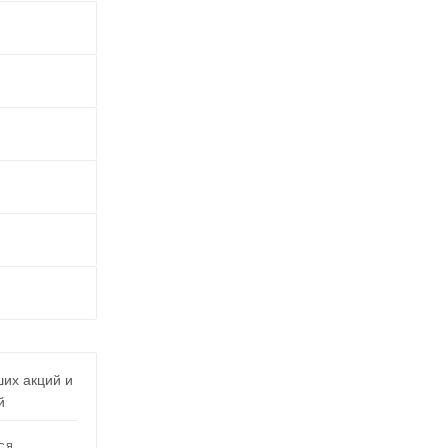
ших акций и
й
СЯ