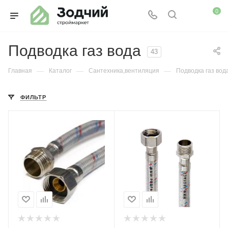
0
Подводка газ вода
43
—
—
—
Главная
Каталог
Сантехника,вентиляция
Подводка газ вод
ФИЛЬТР