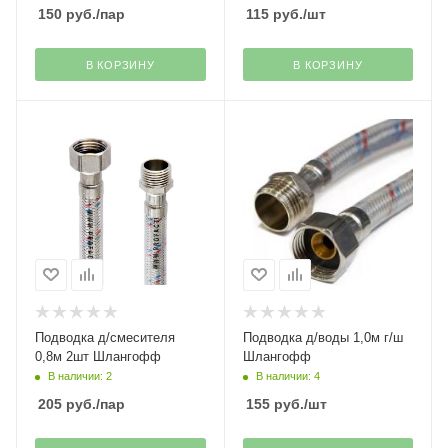
150
руб.
/пар
115
руб.
/шт
В КОРЗИНУ
В КОРЗИНУ
Подводка д/смесителя
Подводка д/воды 1,0м г/ш
0,8м 2шт Шлангофф
Шлангофф
В наличии: 2
В наличии: 4
205
руб.
/пар
155
руб.
/шт