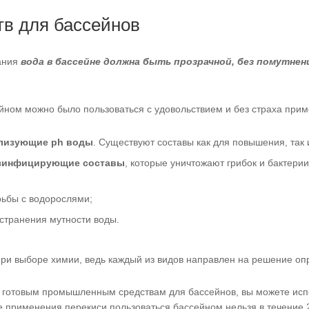
тв для бассейнов
ания
вода в бассейне должна быть прозрачной, без помутнен
ейном можно было пользоваться с удовольствием и без страха пр
ализующие ph воды
. Существуют составы как для повышения, так 
зинфицирующие составы
, которые уничтожают грибок и бактери
ьбы с водорослями;
странения мутности воды.
ри выборе химии, ведь каждый из видов направлен на решение оп
 готовым промышленным средствам для бассейнов, вы можете испо
 применения перекиси пользоваться бассейном нельзя в течение 2