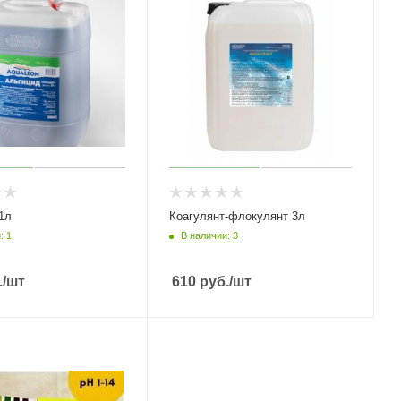
1л
Коагулянт-флокулянт 3л
: 1
В наличии: 3
.
/шт
610
руб.
/шт