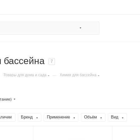
 бассейна
7
—
—
Товары для дома и сада
Химия для бассейна
тание)
аличии
Бренд
Применение
Объём
Вид