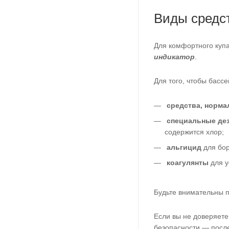
Виды средс
Для комфортного куп
индикатор
.
Для того, чтобы басс
с
редства, норм
специальные де
содержится хлор;
альгицид
для бор
коагулянты
для у
Будьте внимательны п
Если вы не доверяете
безопасности — после