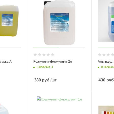
марка А
Коагулянт-флокулянт 2л
Альгицид 
В наличии: 4
В наличии
380
руб.
/шт
430
руб