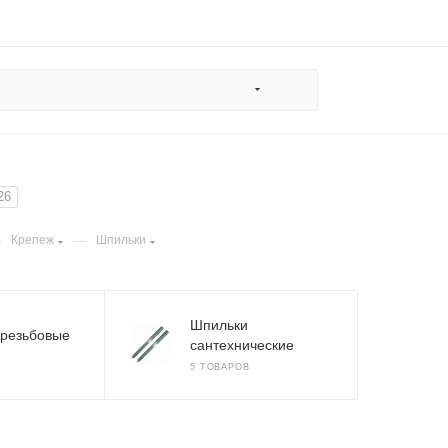
26
—
—
Крепеж
Шпильки
Шпильки
 резьбовые
сантехнические
5 ТОВАРОВ