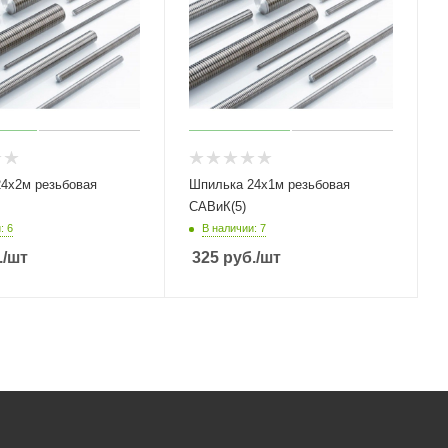
4х2м резьбовая
Шпилька 24х1м резьбовая
САВиК(5)
: 6
В наличии: 7
.
/шт
325
руб.
/шт