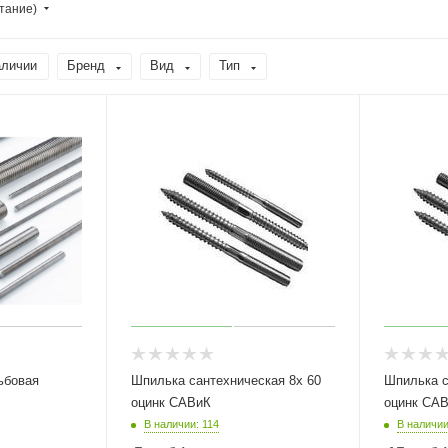
тание)
аличии
Бренд
Вид
Тип
ьбовая
Шпилька сантехническая 8х 60
Шпилька сан
оцинк САВиК
оцинк СА
В наличии: 114
В наличии