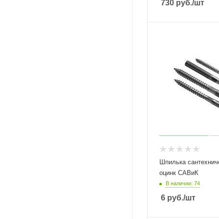
730
руб.
/шт
Шпилька сантехническа
оцинк САВиК
В наличии: 74
6
руб.
/шт