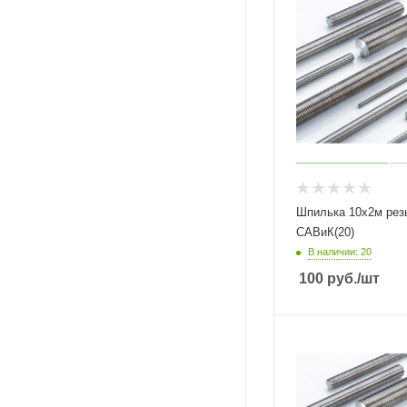
Шпилька 10х2м рез
САВиК(20)
В наличии: 20
100
руб.
/шт