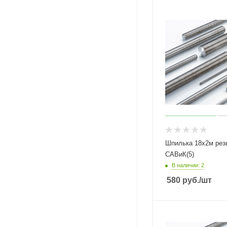
Шпилька 18х2м рез
САВиК(5)
В наличии: 2
580
руб.
/шт