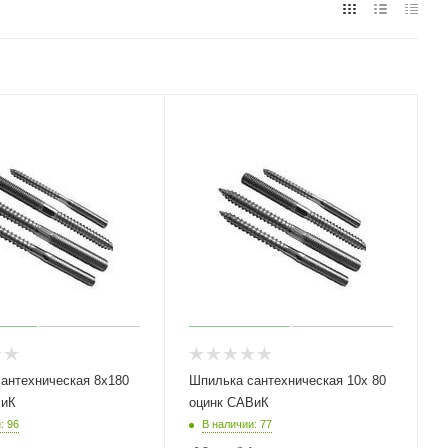
техническая 8х180
Шпилька сантехническая 10х 80
ВиК
оцинк САВиК
: 96
В наличии: 77