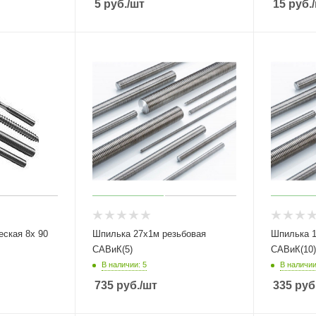
5
руб.
/шт
15
руб.
я 8х 90
Шпилька 27х1м резьбовая
Шпилька 1
САВиК(5)
САВиК(10)
В наличии: 5
В наличии
735
руб.
/шт
335
руб