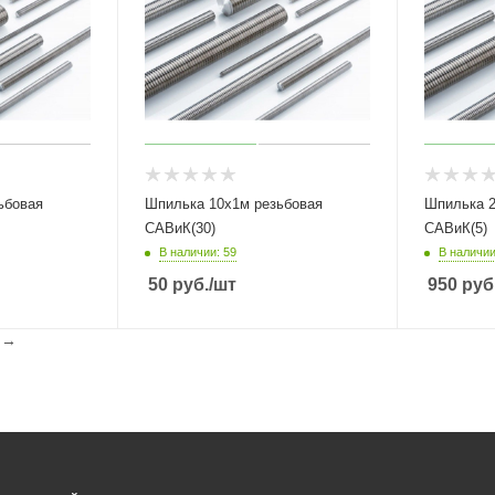
ьбовая
Шпилька 10х1м резьбовая
Шпилька 2
САВиК(30)
САВиК(5)
В наличии: 59
В наличии
50
руб.
/шт
950
руб
l
→