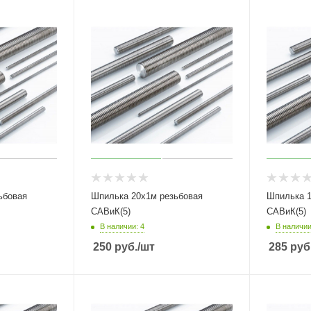
ьбовая
Шпилька 20х1м резьбовая
Шпилька 1
САВиК(5)
САВиК(5)
В наличии: 4
В наличии
250
руб.
/шт
285
руб