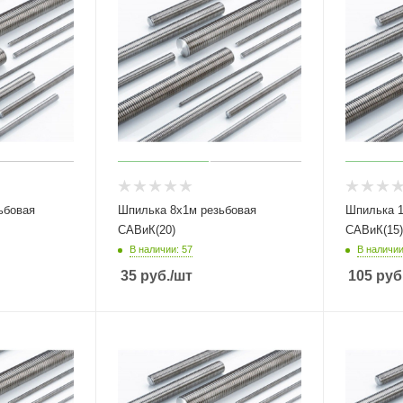
ьбовая
Шпилька 8х1м резьбовая
Шпилька 1
САВиК(20)
САВиК(15)
В наличии: 57
В наличии
35
руб.
/шт
105
руб