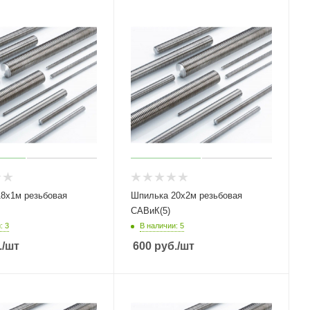
8х1м резьбовая
Шпилька 20х2м резьбовая
САВиК(5)
: 3
В наличии: 5
.
/шт
600
руб.
/шт