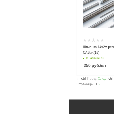
Шпилька 14х2м рез
САВиК(15)
В наличии: 16
250
руб.
/шт
←
ctrl
Пред.
След.
ctr
Страницы:
1
2