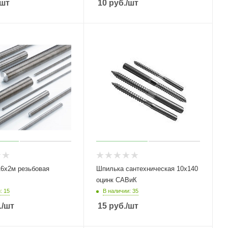
/шт
10
руб.
/шт
6х2м резьбовая
Шпилька сантехническая 10х140
оцинк САВиК
: 15
В наличии: 35
.
/шт
15
руб.
/шт