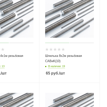
4х1м резьбовая
Шпилька 8х2м резьбовая
САВиК(10)
: 13
В наличии: 19
.
/шт
65
руб.
/шт