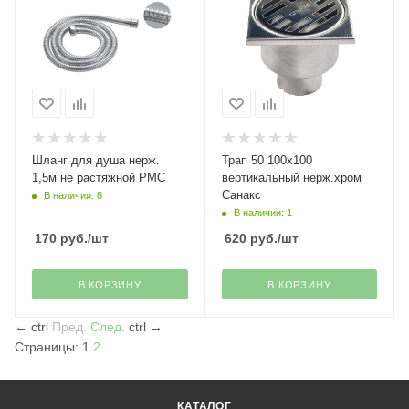
Шланг для душа нерж.
Трап 50 100х100
1,5м не растяжной РМС
вертикальный нерж.хром
Санакс
В наличии: 8
В наличии: 1
170
руб.
/шт
620
руб.
/шт
В КОРЗИНУ
В КОРЗИНУ
←
ctrl
Пред.
След.
ctrl
→
Страницы:
1
2
КАТАЛОГ