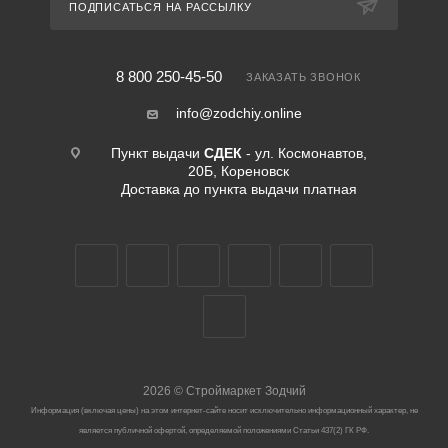
ПОДПИСАТЬСЯ НА РАССЫЛКУ
8 800 250-45-50
ЗАКАЗАТЬ ЗВОНОК
info@zodchiy.online
Пункт выдачи
СДЕК
- ул. Космонавтов,
20Б, Кореновск
Доставка до пункта выдачи платная
2026
©
Строймаркет Зодчий
Информация (включая цены) на этом интернет-сайте носит исключительно информационный характер, не
является публичной офертой, определяемой положениями Статьи 437(2) ГК РФ.