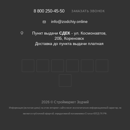
8 800 250-45-50
ЗАКАЗАТЬ ЗВОНОК
info@zodchiy.online
Пункт выдачи
СДЕК
- ул. Космонавтов,
20Б, Кореновск
Доставка до пункта выдачи платная
2026
©
Строймаркет Зодчий
Информация (включая цены) на этом интернет-сайте носит исключительно информационный характер, не
является публичной офертой, определяемой положениями Статьи 437(2) ГК РФ.