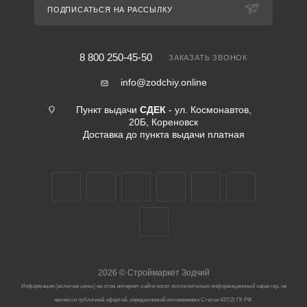
ПОДПИСАТЬСЯ НА РАССЫЛКУ
8 800 250-45-50
ЗАКАЗАТЬ ЗВОНОК
info@zodchiy.online
Пункт выдачи
СДЕК
- ул. Космонавтов,
20Б, Кореновск
Доставка до пункта выдачи платная
2026
©
Строймаркет Зодчий
Информация (включая цены) на этом интернет-сайте носит исключительно информационный характер, не
является публичной офертой, определяемой положениями Статьи 437(2) ГК РФ.