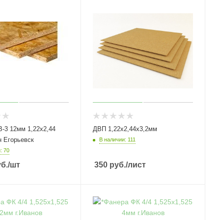
-3 12мм 1,22х2,44
ДВП 1,22х2,44х3,2мм
 Егорьевск
В наличии: 111
: 70
б.
/шт
350
руб.
/лист