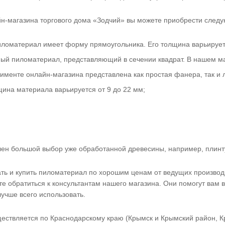
йн-магазина торгового дома «Зодчий» вы можете приобрести след
иломатериал имеет форму прямоугольника. Его толщина варьируетс
й пиломатериал, представляющий в сечении квадрат. В нашем ма
тименте онлайн-магазина представлена как простая фанера, так и
щина материала варьируется от 9 до 22 мм;
лен большой выбор уже обработанной древесины, например, плинту
зать и купить пиломатериал по хорошим ценам от ведущих производ
е обратиться к консультантам нашего магазина. Они помогут вам в
учше всего использовать.
ществляется по Краснодарскому краю (Крымск и Крымский район, Кр