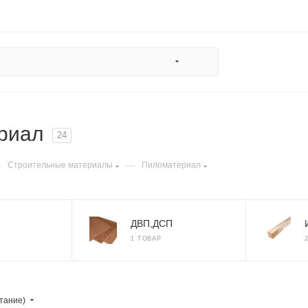
риал
24
—
—
Строительные материалы
Пиломатериал
ДВП,ДСП
1 ТОВАР
тание)