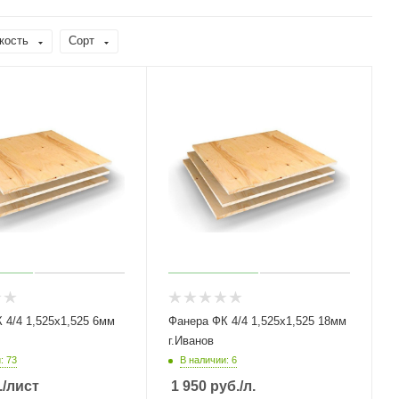
кость
Сорт
/4 1,525х1,525 6мм
Фанера ФК 4/4 1,525х1,525 18мм
г.Иванов
: 73
В наличии: 6
.
/лист
1 950
руб.
/л.