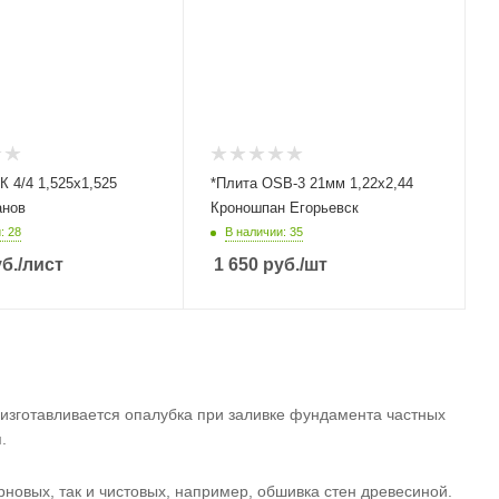
К 4/4 1,525х1,525
*Плита OSB-3 21мм 1,22х2,44
анов
Кроношпан Егорьевск
: 28
В наличии: 35
б.
/лист
1 650
руб.
/шт
изготавливается опалубка при заливке фундамента частных
.
новых, так и чистовых, например, обшивка стен древесиной.