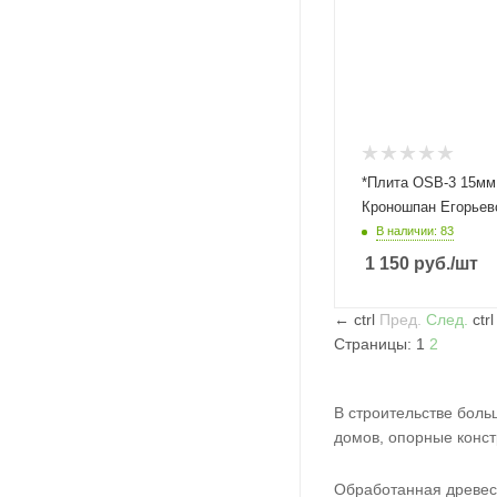
*Плита OSB-3 15мм 
Кроношпан Егорьев
В наличии: 83
1 150
руб.
/шт
←
ctrl
Пред.
След.
ctr
Страницы:
1
2
В строительстве боль
домов, опорные конст
Обработанная древеси