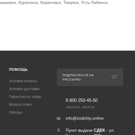
машевск, Курагинск, Кореновск, Темрюк, Усть-Лабинск,
ПОМОЩЬ
ПОДПИСАТЬСЯ НА
РАССЫЛКУ
Условия оплаты
Условия доставки
Гарантия на товар
8 800 250-45-50
Вопрос-ответ
ЗАКАЗАТЬ ЗВОНОК
Обзоры
info@zodchiy.online
Пункт выдачи
СДЕК
- ул.