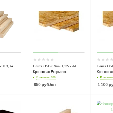
х50 3,0м
Плита OSB-3 9мм 1,22х2,44
Плита OSB
Кроношпан Егорьевск
Кроношпан
В наличии: 186
В наличии
850
руб.
/шт
1 100
ру