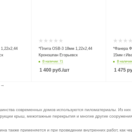
1,22х2,44
*Плита OSB-3 18мм 1,22х2,44
*Фанера Ф
ск
Кроношпан Егорьевск
15мм г.Ив
В наличии: 71
В наличии
1 400
руб.
/шт
1 475
ру
l
→
шинства современных домов используются пиломатериалы. Из них 
рукции крыш, межэтажные перекрытия и многие другие сооружения
на также применяется и при проведении внутренних работ, как чер