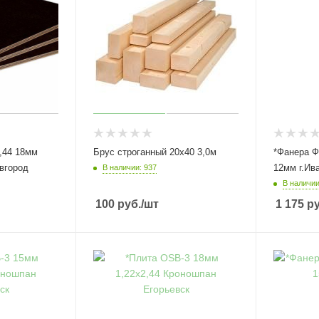
,44 18мм
Брус строганный 20х40 3,0м
*Фанера Ф
вгород
12мм г.Ив
В наличии: 937
В наличии
100
руб.
/шт
1 175
ру