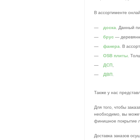
В ассортименте онла
доска
. Данный п
брус
— деревянны
фанера
. В ассор
O
SB плиты
. Тол
ДСП
,
ДВП
.
Также у нас представ
Для того, чтобы зака
необходимо, вы может
финишное покрытие л
Доставка заказов осу