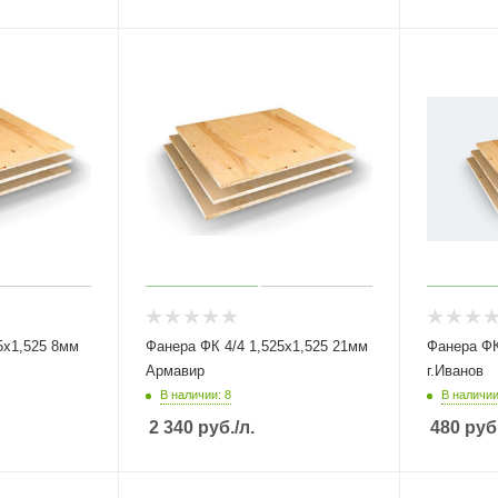
,525 8мм
Фанера ФК 4/4 1,525х1,525 21мм
Фанера ФК 4
Армавир
г.Иванов
В наличии: 8
В наличии
2 340
руб.
/л.
480
руб