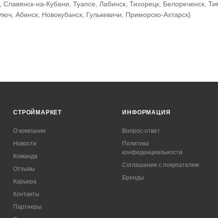
, Славянск-на-Кубани, Туапсе, Лабинск, Тихорецк, Белореченск, Ти
люч, Абинск, Новокубанск, Гулькевичи, Приморско-Ахтарск)
СТРОЙМАРКЕТ
ИНФОРМАЦИЯ
О компании
Вопрос-ответ
Новости
Политика
конфиденциальности
Команда
Соглашение с покупателем
Отзывы
Бренды
Карьера
Контакты
Партнеры