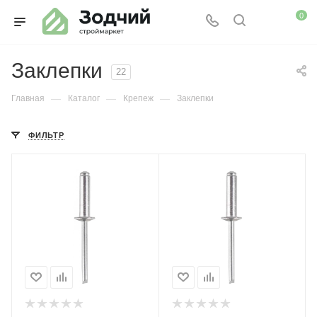
0
Заклепки
22
—
—
—
Главная
Каталог
Крепеж
Заклепки
ФИЛЬТР