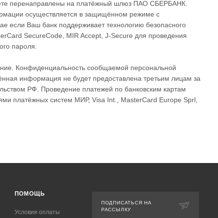
удете перенаправлены на платёжный шлюз ПАО СБЕРБАНК.
рмации осуществляется в защищённом режиме с
ае если Ваш банк поддерживает технологию безопасного
terCard SecureCode, MIR Accept, J-Secure для проведения
ого пароля.
ание. Конфиденциальность сообщаемой персональной
ная информация не будет предоставлена третьим лицам за
льством РФ. Проведение платежей по банковским картам
ми платёжных систем МИР, Visa Int., MasterCard Europe Sprl,
ПОМОЩЬ
ПОДПИСАТЬСЯ НА
РАССЫЛКУ
Условия оплаты