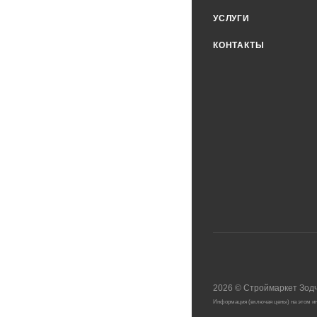
УСЛУГИ
КОНТАКТЫ
2026
©
Строймаркет Зод
Информация (включая цены) на этом ин