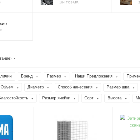
В
184 ТОВАРА
хие
ОВ
тание)
аличии
Бренд
Размер
Наши Предложения
Приме
Объём
Диаметр
Способ нанесения
Размер шва
Влагостойкость
Размер ячейки
Сорт
Высота
М