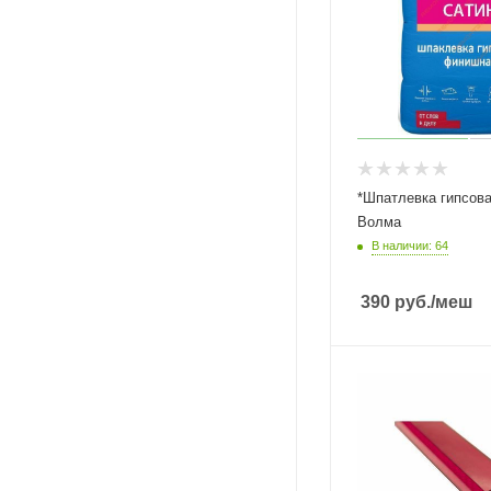
*Шпатлевка гипсова
Волма
В наличии: 64
390
руб.
/меш