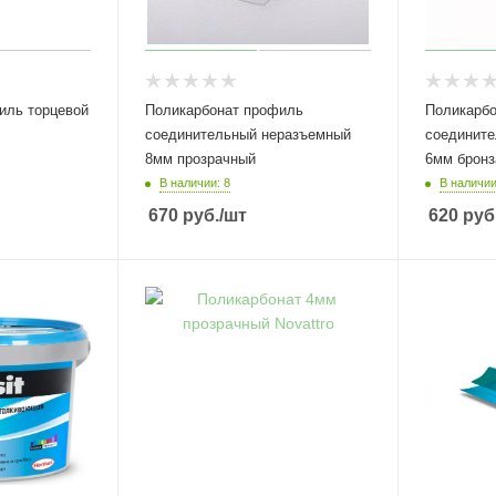
иль торцевой
Поликарбонат профиль
Поликарб
соединительный неразъемный
соедините
8мм прозрачный
6мм бронз
В наличии: 8
В наличии
670
руб.
/шт
620
руб