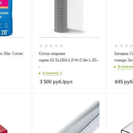
я 20кг Сатин
Сетка сварная
Затирка C
оцинк.62.5х100х1,8 Н=2.0м L-20--
сканди 2кг
-
В наличии
В наличии: 3
3 500
руб.
/рул
645
руб