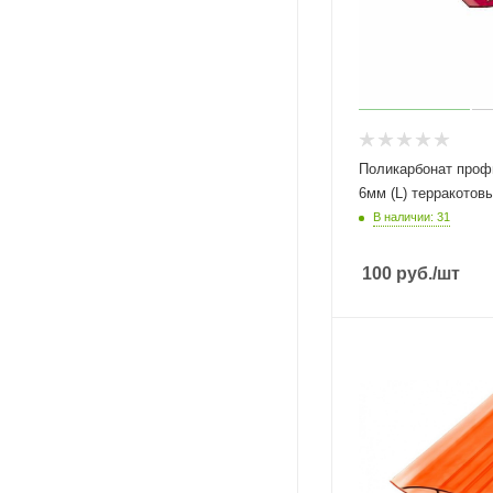
Поликарбонат проф
6мм (L) терракотов
В наличии: 31
100
руб.
/шт