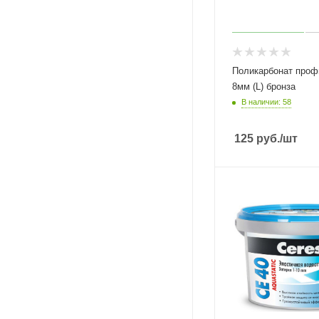
Поликарбонат проф
8мм (L) бронза
В наличии: 58
125
руб.
/шт