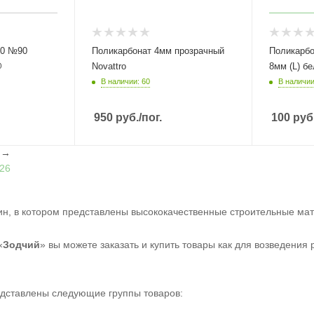
40 №90
Поликарбонат 4мм прозрачный
Поликарбо
@
Novattro
8мм (L) б
В наличии: 60
В наличии
950
руб.
/пог.
100
руб
l
→
26
ин, в котором представлены высококачественные строительные мат
«
Зодчий
» вы можете заказать и купить товары как для возведения
едставлены следующие группы товаров: