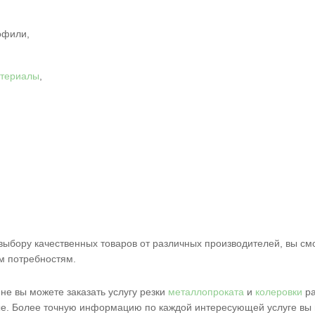
офили,
атериалы
,
ыбору качественных товаров от различных производителей, вы см
м потребностям.
не вы можете заказать услугу резки
металлопроката
и
колеровки
ра
ые. Более точную информацию по каждой интересующей услуге вы 