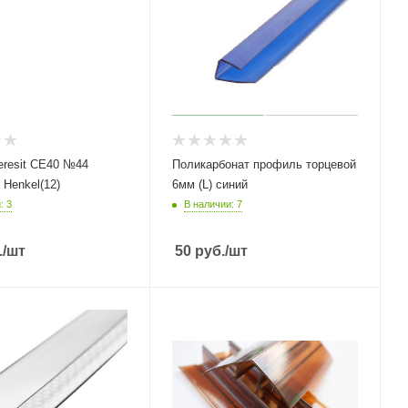
eresit СЕ40 №44
Поликарбонат профиль торцевой
 Henkel(12)
6мм (L) синий
: 3
В наличии: 7
.
/шт
50
руб.
/шт