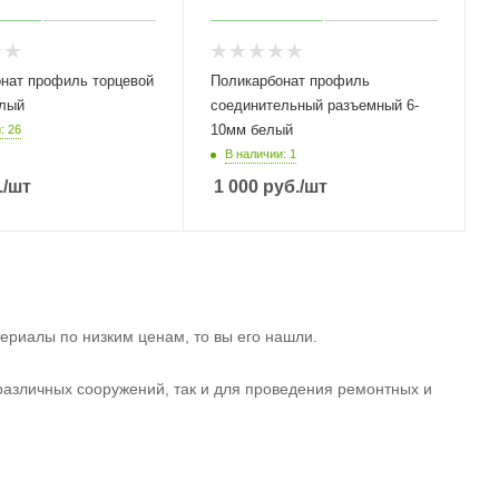
нат профиль торцевой
Поликарбонат профиль
елый
соединительный разъемный 6-
10мм белый
: 26
В наличии: 1
.
/шт
1 000
руб.
/шт
ериалы по низким ценам, то вы его нашли.
 различных сооружений, так и для проведения ремонтных и