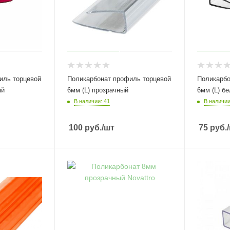
иль торцевой
Поликарбонат профиль торцевой
Поликарбо
ый
6мм (L) прозрачный
6мм (L) б
В наличии: 41
В наличии
100
руб.
/шт
75
руб.