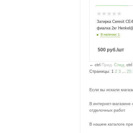
Затирка Ceresit СЕ
фиалка 2кг Henkel
В наличии: 1
500
руб.
/шт
←
ctrl
Пред.
След.
ctr
Страницы:
1
2
3
...
25
Если вы искали магаз
В интернет-магазине 
отделочных работ.
В нашем каталоге пр