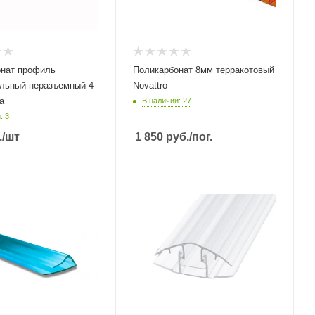
онат профиль
Поликарбонат 8мм терракотовый
льный неразъемный 4-
Novattro
а
В наличии: 27
: 3
.
/шт
1 850
руб.
/пог.