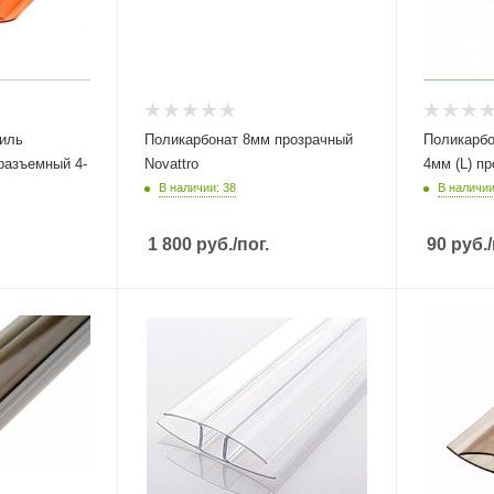
иль
Поликарбонат 8мм прозрачный
Поликарбо
разъемный 4-
Novattro
4мм (L) п
В наличии: 38
В наличии
1 800
руб.
/пог.
90
руб.