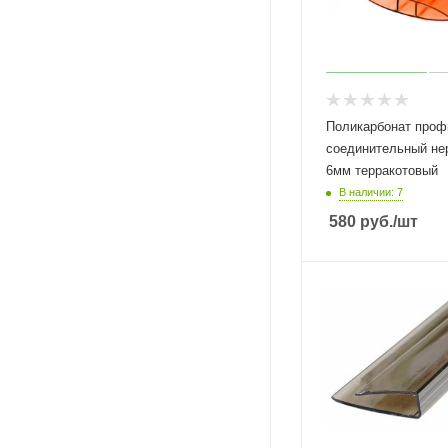
Поликарбонат проф
соединительный не
6мм терракотовый
В наличии: 7
580
руб.
/шт