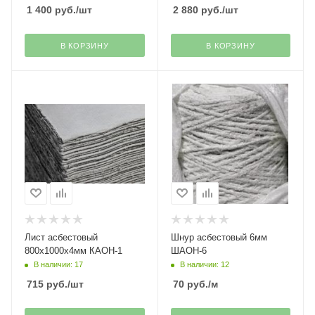
1 400
руб.
/шт
2 880
руб.
/шт
В КОРЗИНУ
В КОРЗИНУ
Лист асбестовый
Шнур асбестовый 6мм
800х1000х4мм КАОН-1
ШАОН-6
В наличии: 17
В наличии: 12
715
руб.
/шт
70
руб.
/м