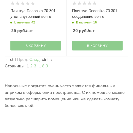
Плинтус Deconika 70 301
Плинтус Deconika 70 301
угол внутренний венге
соединение венге
В наличии: 42
В наличии: 16
25
руб.
/шт
20
руб.
/шт
В КОРЗИНУ
В КОРЗИНУ
←
ctrl
Пред.
След.
ctrl
→
Страницы:
1
2
3
...
8
9
Напольные покрытия очень часто являются финальным
штрихом в оформлении пространства. С их помощью можно
визуально расширить помещение или же сделать комнату
более светлой.