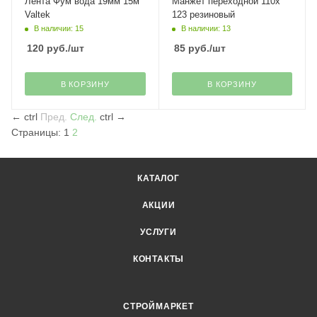
Лента Фум вода 19мм 15м
Манжет переходной 110х
Valtek
123 резиновый
В наличии: 15
В наличии: 13
120
руб.
/шт
85
руб.
/шт
В КОРЗИНУ
В КОРЗИНУ
←
ctrl
Пред.
След.
ctrl
→
Страницы:
1
2
КАТАЛОГ
АКЦИИ
УСЛУГИ
КОНТАКТЫ
СТРОЙМАРКЕТ