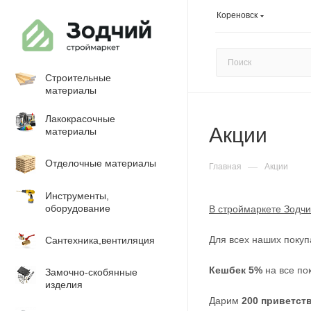
Кореновск
Строительные
материалы
Лакокрасочные
Акции
материалы
Отделочные материалы
—
Главная
Акции
Инструменты,
оборудование
В строймаркете Зодчи
Для всех наших покуп
Сантехника,вентиляция
Кешбек 5%
на все по
Замочно-скобянные
изделия
Дарим
200 приветст