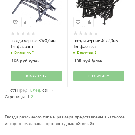
Гвозди черные 80х3,0мм
Гвозди черные 40х2,0мм
1кг фасовка
1кг фасовка
В наличии: 7
В наличии: 7
165
руб.
/упак
135
руб.
/упак
В КОРЗИНУ
В КОРЗИНУ
←
ctrl
Пред.
След.
ctrl
→
Страницы:
1
2
Гвозди различного типа и размера представлены в каталоге
интернет-магазина торгового дома «Зодчий».