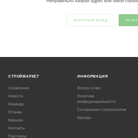
Неправильно набран адрес или такой стран
ВЕРНУТЬСЯ НАЗАД
НА ГЛ
СТРОЙМАРКЕТ
ИНФОРМАЦИЯ
О компании
Вопрос-ответ
Новости
Политика
конфиденциальности
Команда
Соглашение с покупателем
Отзывы
Бренды
Карьера
Контакты
Партнеры