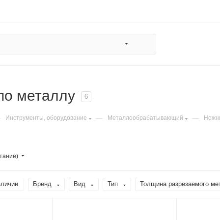
по металлу
6
—
—
—
Инструменты, оборудование
Металлообрабатывающий
Ножн
тание)
аличии
Бренд
Вид
Тип
Толщина разрезаемого ме