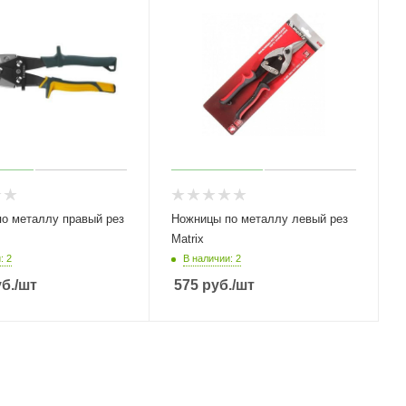
о металлу правый рез
Ножницы по металлу левый рез
Matrix
: 2
В наличии: 2
б.
/шт
575
руб.
/шт