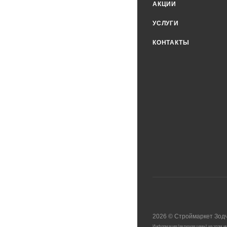
АКЦИИ
УСЛУГИ
КОНТАКТЫ
2026
©
Строймаркет Зод
Информация (включая цены) на этом ин