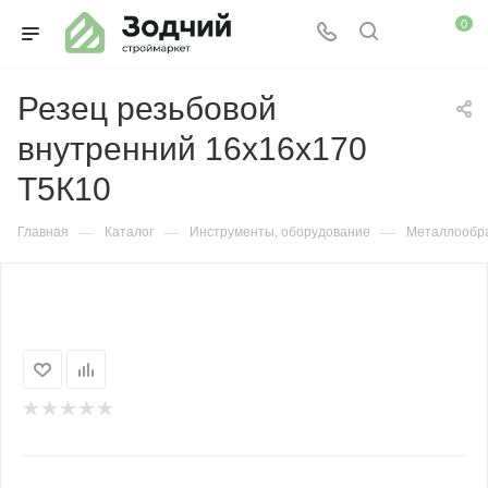
0
Резец резьбовой
внутренний 16х16х170
Т5К10
—
—
—
Главная
Каталог
Инструменты, оборудование
Металлообр