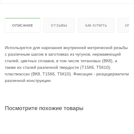
ОПИСАНИЕ
ОТЗЫВЫ
КАК КУПИТЬ
ОПЛ
Используется для нарезания внутренней метрической резьбы
с различным шагом в заготовках из чугунов, нержавеющий
сталей, цветных сплавов, в том числе титановых (ВК8), а
также их сталей различной твердости (Т15К6, Т5К10);
пластмассах (ВК8, Т15К6, Т5К10). Фиксация - резцедержатели
различной конструкции.
Посмотрите похожие товары