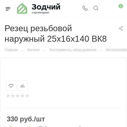
0
Резец резьбовой
наружный 25х16х140 ВК8
—
—
—
Главная
Каталог
Инструменты, оборудование
Металлообр
330
руб.
/шт